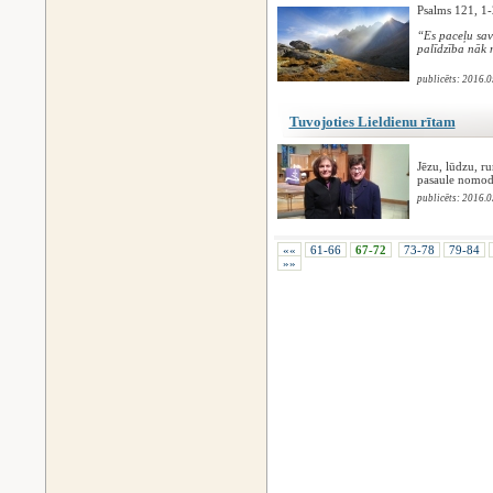
Psalms 121, 1-
“Es paceļu sav
palīdzība nāk 
publicēts: 2016.0
Tuvojoties Lieldienu rītam
Jēzu, lūdzu, ru
pasaule nomodā
publicēts: 2016.0
««
61-66
67-72
73-78
79-84
»»