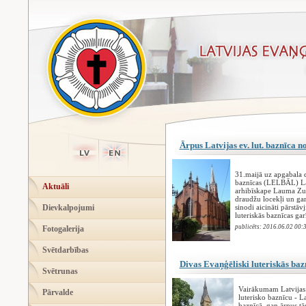
Ārpus Latvijas ev. lut. baznīca n
31.maijā uz apgabala d
baznīcas (LELBĀL) Lat
Aktuāli
arhibīskape Lauma Zu
draudžu locekļi un ga
Dievkalpojumi
sinodi aicināti pārstāv
luteriskās baznīcas ga
publicēts: 2016.06.02 00:
Fotogalerija
Svētdarbības
Divas Evaņģēliski luteriskās baz
Svētrunas
Vairākumam Latvijas l
Pārvalde
luterisko baznīcu - L
baznīcā, gan ārpus tās