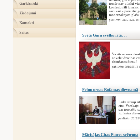
Garīdznieki
tomēr nav pilnīgi vie
konfesionāli luterisk
savukārt - pareizticīg
Ziedojumi
modernākajam plaša g
publicēts: 2016.06.01 00
Kontakti
Saites
Svētā Gara svētku rītā. . .
Šis rīts uzausa dze
novēlēt dzīvības ca
dzimšanas dienu!
publicēts: 2016.05.16 
Pelnu urnas Rofantas dievnamā
Laiks strauji 
citu. Vecākaja
par toreizējo 
Rofantas dievn
publicēts: 2016.0
Mācītājas Gitas Putces svētruna