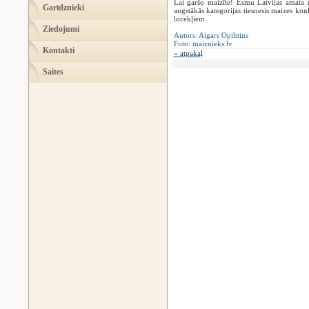
Lai garšo maizīte! Esmu Latvijas amata m
Garīdznieki
augstākās kategorijas tiesnesis maizes kon
locekļiem.
Ziedojumi
Autors: Aigars Opihtins
Foto: maiznieks.lv
Kontakti
« atpakaļ
Saites