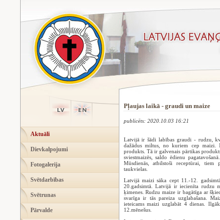
Pļaujas laikā - graudi un maize
publicēts: 2020.10.03 16:21
Aktuāli
Latvijā ir šādi labības graudi - rudzu, k
dažādus miltus, no kuriem cep maizi. M
Dievkalpojumi
produkts. Tā ir galvenais pārtikas produk
sviestmaizēs, saldo ēdienu pagatavošan
Mūsdienās, atbilstoši receptūrai, tiem 
Fotogalerija
taukvielas.
Svētdarbības
Latvijā maizi sāka cept 11.-12. gadsimt
20.gadsimtā. Latvijā ir iecienīta rudzu 
ķimenes. Rudzu maize ir bagātīga ar šķied
Svētrunas
svarīga ir tās pareiza uzglabašana. Ma
ieteicams maizi uzglabāt 4 dienas. Ilgā
Pārvalde
12.mēnešus.