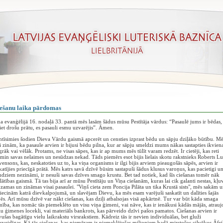
ešanu laika pārdomas
a evanģēlijā 16. nodaļā 33. pantā mēs lasām šādus mūsu Pestītāja vārdus: “Pasaulē jums ir bēdas,
iet drošu prātu, es pasauli esmu uzvarējis”. Āmen.
tīsimies šodien Dieva Vārdu gaismā apcerēt un censties izprast bēdu un sāpju dziļāko būtību. Mē
i zinām, ka pasaule arvien ir bijusi bēdu pilna, kur ar sāpju smeldzi mums nākas sastapties ikvie
grāk vai vēlāk. Protams, ne visas sāpes, kas ir ap mums mēs tūlīt varam redzēt. Ir cietēji, kas reti
min savas nelaimes un nesūdzas nekad. Tāds piemērs esot bijis lielais skotu rakstnieks Roberts Lu
vensons, kas, neskatoties uz to, ka viņa organisms ir ilgi bijis arviem pieaugošās sāpēs, arvien ir
katījies priecīgā prātā. Mēs katrs savā dzīvē būsim sastapuši šādus klusus varoņus, kas pacietigi u
dziem nezināmi, ir nesuši savas dzīves smago krustu. Bet tad notiek, kad šīs ciešanas tomēr nāk
lātības gaismā. Tā tas bija arī ar mūsu Pestītāju un Viņa ciešanām, kuras lai cik galanti nestas, kļu
zamas un zināmas visai pasaulei. "Viņš cieta zem Poncija Pilāta un tika Krustā sists", mēs sakām u
iecinām katrā dievkalpojumā, un slavējam Dievu, ka mēs esam varējuši saskatīt un dalīties šajās
ēs. Arī mūsu dzīvē var nākt ciešanas, kas dziļi atbalsojas visā apkārtnē. Tur var būt kāda smaga
mība, kas nomāc tās piemeklēto un visu viņa ģimeni, vai nāve, kas ir ienākusi kādās mājās, atrauj
u ģimenes locekli, vai materiāls bankrots, kas pārveido dzīvi pašos pamatos. Ciešanas arvien ir
ušas bagātīgu vielu laikrakstu virsrakstiem. Kādreiz tās ir nevien individuālas, bet gluži
veidīgas. Kā tās ciešanas, kas piemēram ir piemeklējušas miljoniem badā mirstošos cilvēkus Āfr