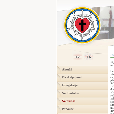
Ci
Jāņ
tur
Aktuāli
Cen
vis
Dievkalpojumi
- a
pie
Stī
Fotogalerija
izs
dau
atk
Svētdarbības
red
apl
Svētrunas
sāp
sli
mīļ
Pārvalde
dev
mas