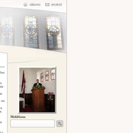
 bet
s
nam
is
n no
va
n
Meklēšana
ot
ikā