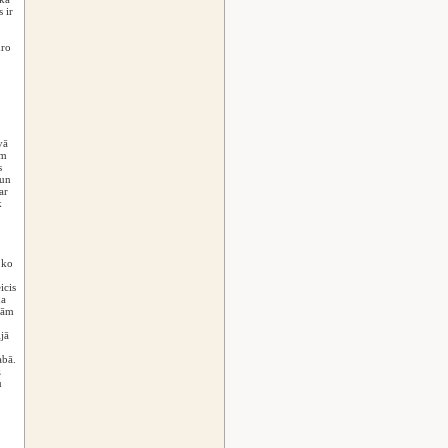
 ir
dro
vā
em
s
 un
ar
k
 ko
icis
ņa
ēdām
jā
abā.
z
u