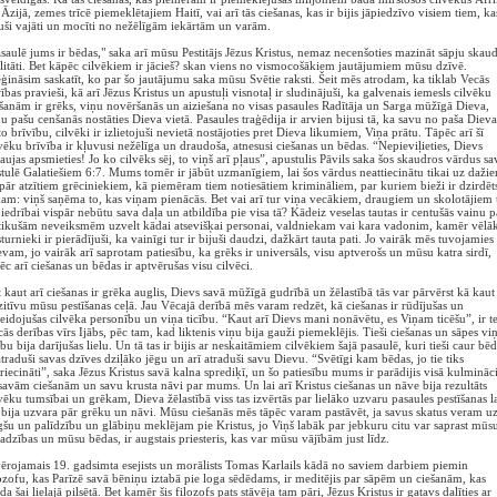
Āzijā, zemes trīcē piemeklētajiem Haitī, vai arī tās ciešanas, kas ir bijis jāpiedzīvo visiem tiem, kas
uši vajāti un mocīti no nežēlīgām iekārtām un varām.
saulē jums ir bēdas," saka arī mūsu Pestitājs Jēzus Kristus, nemaz necenšoties mazināt sāpju skau
litāti. Bet kāpēc cilvēkiem ir jācieš? skan viens no vismocošākiem jautājumiem mūsu dzīvē.
ināsim saskatīt, ko par šo jautājumu saka mūsu Svētie raksti. Šeit mēs atrodam, ka tiklab Vecās
ības pravieši, kā arī Jēzus Kristus un apustuļi visnotaļ ir sludinājuši, ka galvenais iemesls cilvēku
šanām ir grēks, viņu novēršanās un aiziešana no visas pasaules Radītāja un Sarga mūžīgā Dieva,
u pašu cenšanās nostāties Dieva vietā. Pasaules traģēdija ir arvien bijusi tā, ka savu no paša Dieva
o brīvību, cilvēki ir izlietojuši nevietā nostājoties pret Dieva likumiem, Viņa prātu. Tāpēc arī šī
vēku brīvība ir kļuvusi nežēlīga un draudoša, atnesusi ciešanas un bēdas. “Nepieviļieties, Dievs
aujas apsmieties! Jo ko cilvēks sēj, to viņš arī pļaus”, apustulis Pāvils saka šos skaudros vārdus sa
tulē Galatiešiem 6:7. Mums tomēr ir jābūt uzmanīgiem, lai šos vārdus neattiecinātu tikai uz daži
pār atzītiem grēciniekiem, kā piemēram tiem notiesātiem krimināliem, par kuriem bieži ir dzirdēt
am: viņš saņēma to, kas viņam pienācās. Bet vai arī tur viņa vecākiem, draugiem un skolotājiem
iedrībai vispār nebūtu sava daļa un atbildība pie visa tā? Kādeiz veselas tautas ir centušās vainu p
tikušām neveiksmēm uzvelt kādai atsevišķai personai, valdniekam vai kara vadonim, kamēr vēlā
turnieki ir pierādījuši, ka vainīgi tur ir bijuši daudzi, dažkārt tauta pati. Jo vairāk mēs tuvojamies
vam, jo vairāk arī saprotam patiesību, ka grēks ir universāls, visu aptverošs un mūsu katra sirdī,
ēc arī ciešanas un bēdas ir aptvērušas visu cilvēci.
 kaut arī ciešanas ir grēka auglis, Dievs savā mūžīgā gudrībā un žēlastībā tās var pārvērst kā kaut
itīvu mūsu pestīšanas ceļā. Jau Vēcajā derībā mēs varam redzēt, kā ciešanas ir rūdījušas un
eidojušas cilvēka personību un viņa ticību. “Kaut arī Dievs mani nonāvētu, es Viņam ticēšu”, ir te
ās derības vīrs Ijābs, pēc tam, kad liktenis viņu bija gauži piemeklējis. Tieši ciešanas un sāpes vi
ību bija darījušas lielu. Un tā tas ir bijis ar neskaitāmiem cilvēkiem šajā pasaulē, kuri tieši caur b
atraduši savas dzīves dziļāko jēgu un arī atraduši savu Dievu. “Svētīgi kam bēdas, jo tie tiks
riecināti”, saka Jēzus Kristus savā kalna sprediķī, un šo patiesību mums ir parādijis visā kulmināci
savām ciešanām un savu krusta nāvi par mums. Un lai arī Kristus ciešanas un nāve bija rezultāts
vēku tumsībai un grēkam, Dieva žēlastībā viss tas izvērtās par lielāko uzvaru pasaules pestīšanas l
bija uzvara pār grēku un nāvi. Mūsu ciešanās mēs tāpēc varam pastāvēt, ja savus skatus veram u
šu un palīdzību un glābiņu meklējam pie Kristus, jo Viņš labāk par jebkuru citu var saprast mūs
adzības un mūsu bēdas, ir augstais priesteris, kas var mūsu vājībām just līdz.
ērojamais 19. gadsimta esejists un morālists Tomas Karlails kādā no saviem darbiem piemin
ozofu, kas Parīzē savā bēniņu iztabā pie loga sēdēdams, ir meditējis par sāpēm un ciešanām, kas
da šai lielajā pilsētā. Bet kamēr šis filozofs pats stāvēja tam pāri, Jēzus Kristus ir gatavs dalīties ar