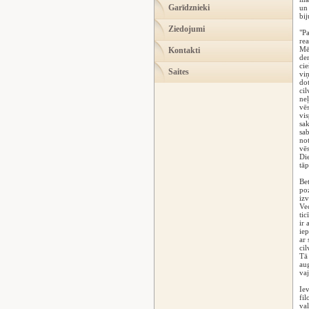
Garīdznieki
un 
bij
Ziedojumi
"Pa
rea
Mēģ
Kontakti
der
cie
Saites
viņ
dot
cil
neļ
vēs
vis
sak
sab
no
vēs
Die
tāp
Bet
poz
izv
Vec
tic
ir 
iep
ar 
cil
Tā 
aug
vaj
Iev
fil
val