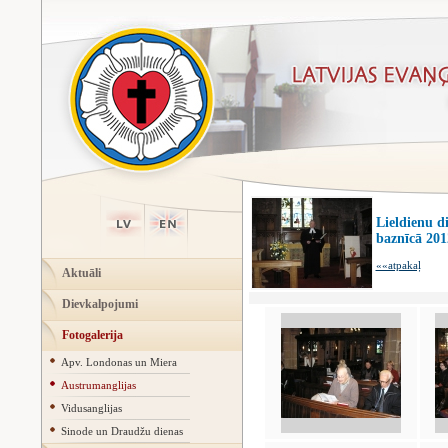
Lieldienu d
baznīcā 2012
««atpakaļ
Aktuāli
Dievkalpojumi
Fotogalerija
Apv. Londonas un Miera
Austrumanglijas
Vidusanglijas
Sinode un Draudžu dienas