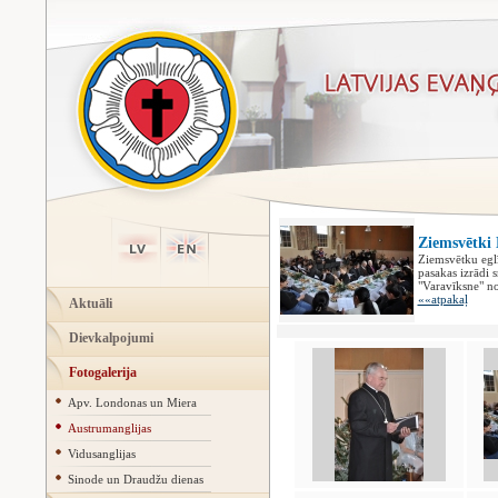
Ziemsvētki
Ziemsvētku egl
pasakas izrādi 
"Varavīksne" n
««atpakaļ
Aktuāli
Dievkalpojumi
Fotogalerija
Apv. Londonas un Miera
Austrumanglijas
Vidusanglijas
Sinode un Draudžu dienas