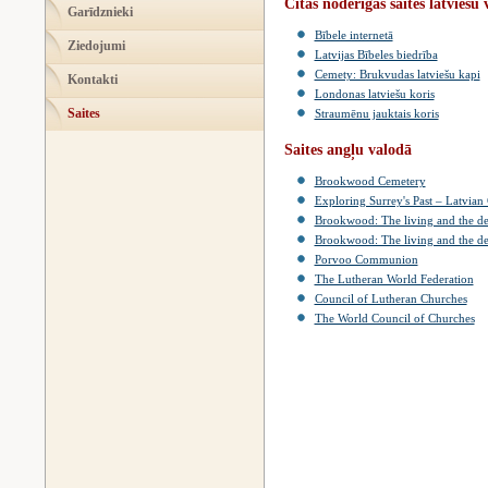
Citas noderīgas saites latviešu
Garīdznieki
Bībele internetā
Ziedojumi
Latvijas Bībeles biedrība
Cemety: Brukvudas latviešu kapi
Kontakti
Londonas latviešu koris
Saites
Straumēnu jauktais koris
Saites angļu valodā
Brookwood Cemetery
Exploring Surrey's Past – Latvian
Brookwood: The living and the de
Brookwood: The living and the d
Porvoo Communion
The Lutheran World Federation
Council of Lutheran Churches
The World Council of Churches