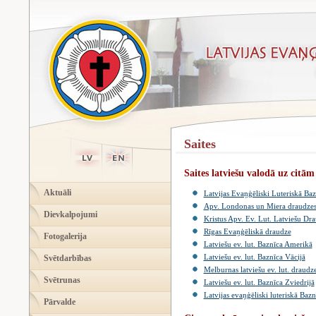
Saites
Saites latviešu valodā uz citā
Aktuāli
Latvijas Evaņģēliski Luteriskā Baz
Apv. Londonas un Miera draudzes
Dievkalpojumi
Kristus Apv. Ev. Lut. Latviešu Dra
Rīgas Evaņģēliskā draudze
Fotogalerija
Latviešu ev. lut. Baznīca Amerikā
Latviešu ev. lut. Baznīca Vācijā
Svētdarbības
Melburnas latviešu ev. lut. draudz
Svētrunas
Latviešu ev. lut. Baznīca Zviedrijā
Latvijas evaņģēliski luteriskā Bazn
Pārvalde