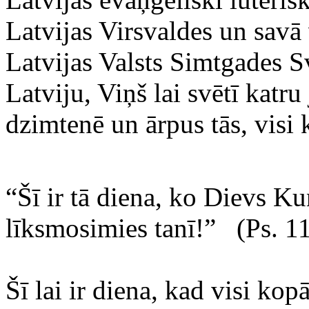
Latvijas Virsvaldes un savā
Latvijas Valsts Simtgades Sv
Latviju, Viņš lai svētī katr
dzimtenē un ārpus tās, visi 
“Šī ir tā diena, ko Dievs Ku
līksmosimies tanī!” (Ps. 1
Šī lai ir diena, kad visi k