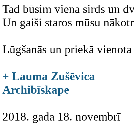
Tad būsim viena sirds un dv
Un gaiši staros mūsu nākot
Lūgšanās un priekā vienota 
+ Lauma Zušēvica
Archibīskape
2018. gada 18. novembrī