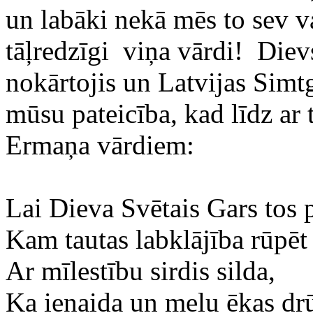
un labāki nekā mēs to sev 
tāļredzīgi viņa vārdi! Dievs
nokārtojis un Latvijas Simt
mūsu pateicība, kad līdz ar 
Ermaņa vārdiem:
Lai Dieva Svētais Gars tos p
Kam tautas labklājība rūpēt
Ar mīlestību sirdis silda,
Ka ienaida un melu ēkas dr