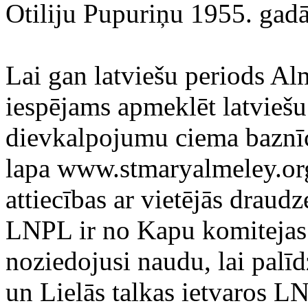
Otiliju Pupuriņu 1955. gad
Lai gan latviešu periods Alm
iespējams apmeklēt latviešu
dievkalpojumu ciema baznīc
lapa www.stmaryalmeley.or
attiecības ar vietējās drau
LNPL ir no Kapu komitejas 
noziedojusi naudu, lai palīd
un Lielās talkas ietvaros LN