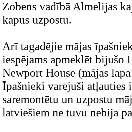
Zobens vadībā Almelijas kapo
kapus uzpostu.
Arī tagadējie mājas īpašnieki
iespējams apmeklēt bijušo L
Newport House (mājas lapa
Īpašnieki varējuši atļauties i
saremontētu un uzpostu māju
latviešiem ne tuvu nebija p