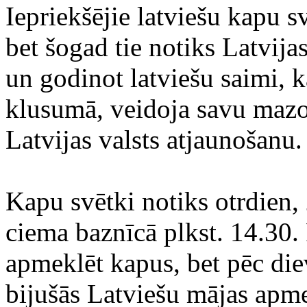
Iepriekšējie latviešu kapu s
bet šogad tie notiks Latvija
un godinot latviešu saimi, k
klusumā, veidoja savu mazo
Latvijas valsts atjaunošanu.
Kapu svētki notiks otrdien, 
ciema baznīcā plkst. 14.30
apmeklēt kapus, bet pēc di
bijušās Latviešu mājas apme