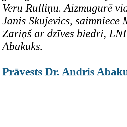
Veru Rulliņu. Aizmugurē vi
Janis Skujevics, saimniece 
Zariņš ar dzīves biedri, LN
Abakuks.
Prāvests Dr. Andris Abak