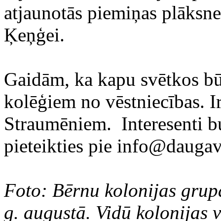
atjaunotās piemiņas plāksn
Ķeņģei.
Gaidām, ka kapu svētkos būs
kolēģiem no vēstniecības. I
Straumēniem. Interesenti bu
pieteikties pie info@daugav
Foto: Bērnu kolonijas grup
g. augustā. Vidū kolonijas 