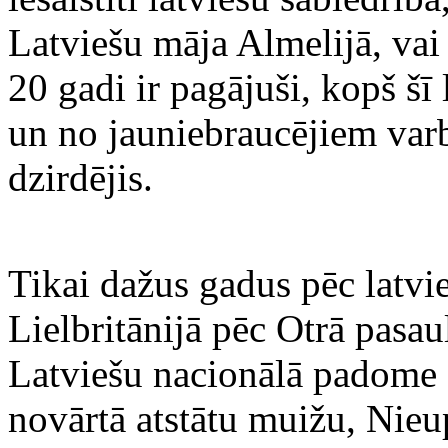
Latviešu māja Almelijā, vai
20 gadi ir pagājuši, kopš šī
un no jauniebraucējiem varbū
dzirdējis.
Tikai dažus gadus pēc latvi
Lielbritānijā pēc Otrā pasau
Latviešu nacionālā padome 
novārtā atstātu muižu, Nieu