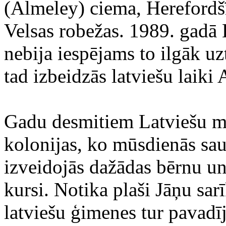
(Almeley) ciema, Herefordšī
Velsas robežas. 1989. gadā
nebija iespējams to ilgāk uz
tad izbeidzās latviešu laiki 
Gadu desmitiem Latviešu mā
kolonijas, ko mūsdienās sa
izveidojās dažādas bērnu u
kursi. Notika plaši Jāņu sar
latviešu ģimenes tur pavadī