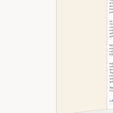
aci
sir
kur
pat
Ne
un 
24:
cit
mūs
apl
spē
Ši
līd
tom
ceļ
klā
Mē
mūž
nek
ātr
Atg
pas
mūž
spē
Jū
Fot
« a