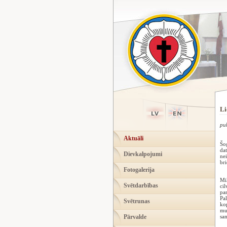
Li
pu
Aktuāli
Šog
dat
Dievkalpojumi
nei
bri
Fotogalerija
Mil
Svētdarbības
cil
pa
Pal
Svētrunas
kop
mum
Pārvalde
sam