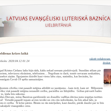
eldienas krīzes laikā
rakstīt redaktoram
blicēts: 2020.04.12 01:24
drukāt
ad Kristus Ciešanu laiks bijis tāds, kādu nekad neesam piedzīvojuši. Stundām sēžam pie
oriem, televizoru ekrāniem, telefoniem… Negribam to darīt, tomēr nevaram neskatīties,
zsekot ziņām. Ilgojamies dzirdēt kaut vienu labu ziņu, statistiku, kas liecinātu, ka
esmīgais Covid-19 spēks samazinājies.
joniem cilvēku visā pasaulē mēģina atbildēt uz jautājumu - kam ticēt, kam nē. Miljoniem
vēku visā pasaulē mēģina nezaudēt cerību, pacietību un līdzjūtību. Gribas pārvarēt bailes
r to, kāda būs nākotne.
dies Dievam, mūsu Baznīcas garīdznieki un draudžu vadības dāvina jums iespējas turēties
ā! Virtuālā pasaulē topam arvien tuvāki un cits citu iedrošinām, ka būs atkal labi, jo
s ir cerība. Šī krīze pāries. Būsim no tās mācījušies, kaut daudzi, pārāk daudzi par to būs
aksājuši visaugstāko cenu.