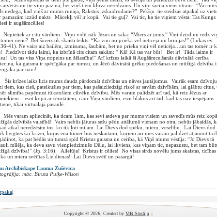
s atvērās un tie viņu pazina; bet viņš tiem kļuva neredzams. Un viņi sacīja viens otram: “Vai mūs
ds nedega, kad viņš ar mums runāja, Rakstus izskaidrodams?” Pēkšņi tie steidzas atpakaļ uz vietu
 pamazām izzūd nakts. Mācekļi vēl ir kopā. Vai tie guļ? Vai tic, ka tie viņiem vēsta: Tas Kungs
iesi ir augšāmcēlies!
pietiek ar citu vārdiem. Viņu vidū nāk Jēzus un saka: “Miers ar jums.” Viņi dzird un redz vi
tomēr netic? Bet šoreiz tik skaisti teikts: “Ka viņi no prieka vēl neticēja un brīnījās!” (Lūkas ev.
36-41). Ne vairs aiz bailēm, izmisuma, šaubām, bet no prieka viņi vēl neticēja…un tas tomēr ir k
s! Piedzīvot tādu laimi, ka izbrīnā cits citam sakām: “ Kā! Kā tas var būt! Bet ir! Tāda laime ir
u! Un tas viss Viņa nopelns un žēlastība!” Arī krīzes laikā šī Augšāmcelšanās dāvinātā cerība
iecina, ka gaisma ir spēcīgāka par tumsu, un Jēzū dāvinātā grēku piedošanas un mūžīgā dzīvība i
cīgāka par nāvi!
s krīzes laiks licis mums daudz pārdomāt dzīvības un nāves jautājumus. Vairāk esam dzīvoju
zi tiem, kas cieš, pateikušies par tiem, kas pašaizliedzīgi riskē ar savām dzīvībām, lai glābtu citus,
ēr slimība paņēmusi tūkstošiem cilvēku dzīvību. Mēs varam palīdzēt arī tad, kā reiz Jēzus ar
iniekiem – esot kopā ar sērotājiem, caur Viņa vārdiem, esot blakus arī tad, kad tas nav iespējams
tienē, tikai virtuālajā pasaulē.
s varam apliecināt, ka ticam Tam, kas sevi atdeva par mums visiem un savedīs mūs reiz kop
īgās dzīvībās valstībā! Vairs nebūs jāturas sešu pēdu attālumā vienam no otra, nebūs jābaidās, k
ad atkal neredzēsim tos, ko tik ļoti mīlam. Lai Dievs dod spēku, mieru, veselību. Lai Dievs dod
āk beigties šai krīzei, kuŗas ēnā tomēr būs neskaitāmi, kuŗiem arī mēs varam palīdzēt atjaunot tic
ādinot, ka pat bēdās un tumsā spīd Kristus gaisma un cerība, kā Viņš mums vēstīja: “Jo Dievs tā
auli mīlēja, ka deva savu vienpiedzimušo Dēlu, lai ikviens, kas viņam tic, nepazustu, bet tam būt
īgā dzīvība!” (Jņ. 3:16). Allelūja! Kristus ir cēlies! No visas sirds novēlu jums skaistas, ticības
ka un miera svētītas Lieldienas! Lai Dievs svētī un pasargā!
su Archibīskape Lauma Zušēvica
ogrāfija: māc. Biruta Puiķe-Wilson
tpakaļ
Copyright © 2026; Created by
MB Studija
»