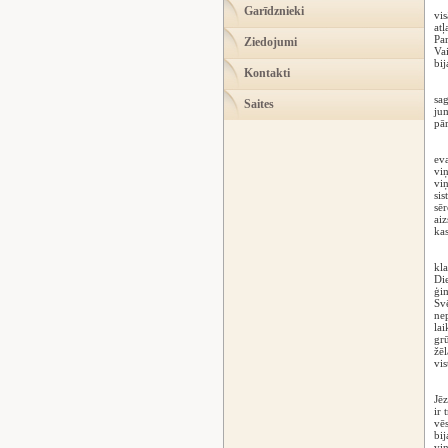
Pir
Garīdznieki
vis
atļ
Par
Ziedojumi
Vai
bij
Kontakti
Vai
sag
Saites
jum
pār
Ska
eva
viņ
viņ
sis
sēr
aiz
kas
Ir 
kla
Die
ģim
Svē
nep
lai
grū
žēl
vis
Vi
Jēz
ir 
vēs
bij
viņ