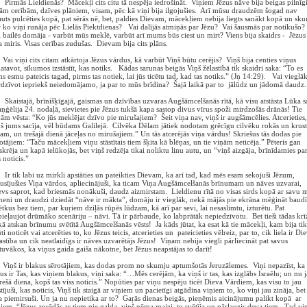
mās Lieldienās? Mācekļi cits citu tā nespēja iedrošināt. Viņiem Jēzus nāve bija beigas pilnīg
ām cerībām, dzīves plāniem, visam, pēc kā viņi bija ilgojušies. Arī mūsu draudzēm šogad nav
auts pulcēties kopā, pat sērās nē, bet, paldies Dievam, mācekļiem nebija liegts sanākt kopā un sk
 ko viņi runāja pēc Lielās Piektdienas? Vai dalījās atmiņās par Jēzu? Vai šausmās par notikušo?
 bailēs domāja - varbūt mūs meklē, varbūt arī mums būs ciest un mirt? Viens bija skaidrs - Jēzus
a miris. Visas cerības zudušas. Dievam bija cits plāns.
 viņi cits citam atkārtoja Jēzus vārdus, kā varbūt Viņš būtu cerējis? Viņš bija centies viņus
atavot, sīkumos izstāstīt, kas notiks. Kādas sarunas beigās Viņš žēlastībā tik skaidri saka: “To es
s esmu pateicis tagad, pirms tas notiek, lai jūs ticētu tad, kad tas notiks.” (Jņ 14:29). Vai vieglā
dzīvot iepriekš neiedomājamo, ja par to mūs brīdina? Šajā laikā par to jālūdz un jādomā daudz.
istajā, brīnišķīgajā, gaismas un dzīvības uzvaras Augšāmcelšanās rītā, kā visu atstāsta Lūka s
ņģēlija 24. nodaļā, sievietes pie Jēzus tukšā kapa sastop divus vīrus spoži mirdzošās drānās! Tie
ām vēsta: “Ko jūs meklējat dzīvo pie mirušajiem? Šeit viņa nav, viņš ir augšāmcēlies. Atcerieties
š jums sacīja, vēl būdams Galilejā. Cilvēka Dēlam jātiek nodotam grēcīgu cilvēku rokās un krust
tam, un trešajā dienā jāceļas no mirušajiem.” Un tās atcerējās viņa vārdus! Skriešus tās dodas pie
otājiem: “Taču mācekļiem viņu stāstītais tiem šķita kā blēņas, un tie viņām neticēja.” Pēteris gan
skrēja un kapā ielūkojās, bet viņš redzēja tikai noliktu linu autu, un “viņš aizgāja, brīnīdamies par
 noticis.”
tik labi uz mirkli apstāties un pateikties Dievam, ka arī tad, kad mēs esam sekojuši Jēzum,
usījušies Viņa vārdos, apliecinājuši, ka ticam Viņa Augšāmcelšanās brīnumam un nāves uzvarai,
vs saprot, kad briesmās nonākuši, daudz aizmirstam. Lieldienu rītā no visas sirds kopā ar savu m
eni un draudzi dziedāt “nāve ir mākta”, domāju ir vieglāk, nekā mājās pie ekrāna mēģināt baudī
tkus bez tiem, par kuŗiem dziļās rūpēs lūdzam, kā arī par sevi, lai nesaslimtu, izturētu. Pat
ieļaujot drūmāko scenāriju – nāvi. Tā ir pārbaude, ko labprātāk nepiedzīvotu. Bet tieši tādas krī
kā atskan brīnumu svētītā Augšāmcelšanās vēsts! Ja kāds jūtat, ka esat kā tie mācekļi, kam bija tik
ti noticēt vai atcerēties to, ko Jēzus teicis, atcerieties un pateicieties vēlreiz, par to, cik liela ir Di
astība un cik neatlaidīgs ir nāves uzvarētājs Jēzus! Viņam nebija viegli pārliecināt pat savus
tuvākos, ka viņus gaida gaiša nākotne, bet Jēzus neapstājas to darīt!
ņš ir blakus sērotājiem, kas dodas prom no skumju aptumšotās Jeruzālemes. Viņi nepazīst, ka
us ir Tas, kas viņiem blakus, viņi saka: “…Mēs cerējām, ka viņš ir tas, kas izglābs Israēlu; un nu 
trešā diena, kopš tas viss noticis.” Nopūties par viņu nespēju ticēt Dieva Vārdiem, kas visu to jau
tījuši, kas noticis, Viņš tik staigā ar viņiem un pacietīgi atgādina viņiem to, ko viņi jau zināja, bet
a piemirsuši. Un ja nu nepietika ar to? Gaŗās dienas beigās, pieņēmis aicinājumu palikt kopā ar
iem, “Jēzus apsēdās ar tiem pie galda, viņš ņēma maizi, to svētīja un pārlauzis deva tiem. Tad vi