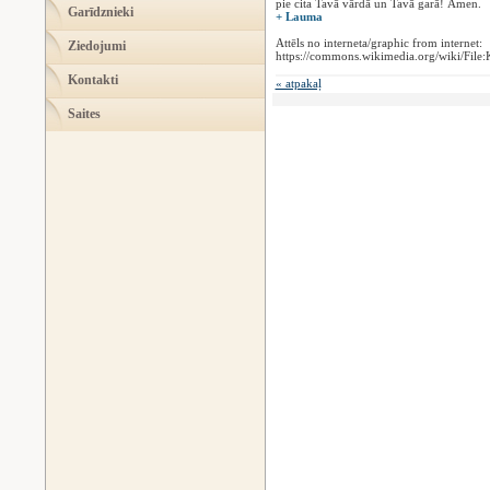
pie cita Tavā vārdā un Tavā garā! Āmen.
Garīdznieki
+ Lauma
Attēls no interneta/graphic from internet:
Ziedojumi
https://commons.wikimedia.org/wiki/File
Kontakti
« atpakaļ
Saites