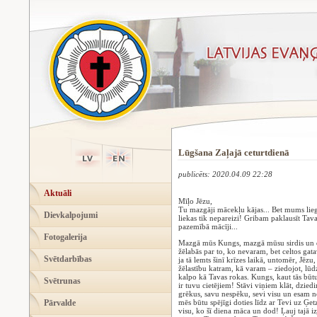
Lūgšana Zaļajā ceturtdienā
publicēts: 2020.04.09 22:28
Aktuāli
Mīļo Jēzu,
Tu mazgāji mācekļu kājas... Bet mums liegt
Dievkalpojumi
liekas tik nepareizi! Gribam paklausīt Tava
pazemībā mācīji...
Fotogalerija
Mazgā mūs Kungs, mazgā mūsu sirdis un dv
žēlabās par to, ko nevaram, bet celtos gat
Svētdarbības
ja tā lemts šinī krīzes laikā, untomēr, Jēzu
žēlastību katram, kā varam – ziedojot, lūdz
kalpo kā Tavas rokas. Kungs, kaut tās būtu 
Svētrunas
ir tuvu cietējiem! Stāvi viņiem klāt, dziedi
grēkus, savu nespēku, sevi visu un esam no
Pārvalde
mēs būtu spējīgi doties līdz ar Tevi uz Ģe
visu, ko šī diena māca un dod! Ļauj tajā i