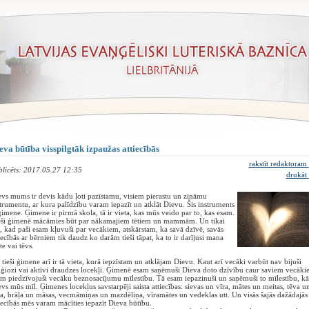
eva būtība visspilgtāk izpaužas attiecībās
rakstīt redaktoram
blicēts: 2017.05.27 12:35
drukāt
vs mums ir devis kādu ļoti pazīstamu, visiem pierastu un zināmu
trumentu, ar kura palīdzību varam iepazīt un atklāt Dievu. Šis instruments
ģimene. Ģimene ir pirmā skola, tā ir vieta, kas mūs veido par to, kas esam.
eši ģimenē mācāmies būt par nākamajiem tētiem un mammām. Un tikai
, kad paši esam kļuvuši par vecākiem, atskārstam, ka savā dzīvē, savās
iecībās ar bērniem tik daudz ko darām tieši tāpat, ka to ir darījusi mana
e vai tēvs.
tieši ģimene arī ir tā vieta, kurā iepzīstam un atklājam Dievu. Kaut arī vecāki varbūt nav bijuši
iģiozi vai aktīvi draudzes locekļi. Ģimenē esam saņēmuši Dieva doto dzīvību caur saviem vecāki
m piedzīvojuši vecāku beznosacījumu mīlestību. Tā esam iepazinuši un saņēmuši to mīlestību, kā
vs mūs mīl. Ģimenes locekļus savstarpēji saista attiecības: sievas un vīra, mātes un meitas, tēva u
a, brāļa un māsas, vecmāmiņas un mazdēliņa, vīramātes un vedeklas utt. Un visās šajās dažādajās
iecībās mēs varam mācīties iepazīt Dieva būtību.