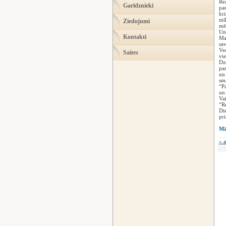
Rez
Garīdznieki
par
kri
mīl
Ziedojumi
mēs
Un 
Kontakti
Mai
sav
Vec
Saites
vie
Dze
pan
un 
sma
“Pa
un 
Va
“Re
Die
pr
Mā
« a