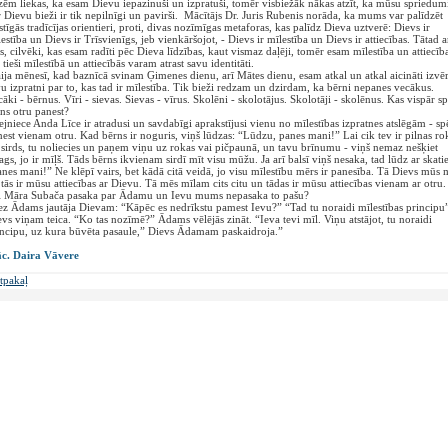
ēm liekas, ka esam Dievu iepazinuši un izpratuši, tomēr visbiežāk nākas atzīt, ka mūsu spriedum
 Dievu bieži ir tik nepilnīgi un pavirši. Mācītājs Dr. Juris Rubenis norāda, ka mums var palīdzēt
stīgās tradīcījas orientieri, proti, divas nozīmīgas metaforas, kas palīdz Dieva uztverē: Dievs ir
estība un Dievs ir Trīsvienīgs, jeb vienkāršojot, - Dievs ir mīlestība un Dievs ir attiecības. Tātad a
, cilvēki, kas esam radīti pēc Dieva līdzības, kaut vismaz daļēji, tomēr esam mīlestība un attiecība
tieši mīlestībā un attiecībās varam atrast savu identitāti.
ja mēnesī, kad baznīcā svinam Ģimenes dienu, arī Mātes dienu, esam atkal un atkal aicināti izvēr
u izpratni par to, kas tad ir mīlestība. Tik bieži redzam un dzirdam, ka bērni nepanes vecākus.
āki - bērnus. Vīri - sievas. Sievas - vīrus. Skolēni - skolotājus. Skolotāji - skolēnus. Kas vispār sp
ns otru panest?
jniece Anda Līce ir atradusi un savdabīgi aprakstījusi vienu no mīlestības izpratnes atslēgām - sp
est vienam otru. Kad bērns ir noguris, viņš lūdzas: “Lūdzu, panes mani!” Lai cik tev ir pilnas ro
sirds, tu noliecies un paņem viņu uz rokas vai pičpaunā, un tavu brīnumu - viņš nemaz nešķiet
gs, jo ir mīļš. Tāds bērns ikvienam sirdī mīt visu mūžu. Ja arī balsī viņš nesaka, tad lūdz ar skati
nes mani!” Ne klēpī vairs, bet kādā citā veidā, jo visu mīlestību mērs ir panesība. Tā Dievs mūs 
tās ir mūsu attiecības ar Dievu. Tā mēs mīlam cits citu un tādas ir mūsu attiecības vienam ar otru.
i Māra Subača pasaka par Ādamu un Ievu mums nepasaka to pašu?
z Ādams jautāja Dievam: “Kāpēc es nedrīkstu pamest Ievu?” “Tad tu noraidi mīlestības principu”
vs viņam teica. “Ko tas nozīmē?” Ādams vēlējās zināt. “Ieva tevi mīl. Viņu atstājot, tu noraidi
incipu, uz kura būvēta pasaule,” Dievs Ādamam paskaidroja.”
c. Daira Vāvere
tpakaļ