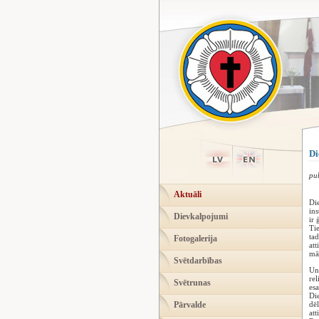
Di
pu
Aktuāli
Die
ins
Dievkalpojumi
ir 
Ti
tad
Fotogalerija
att
māt
Svētdarbības
Un 
rel
Svētrunas
esa
Die
Pārvalde
dēl
att