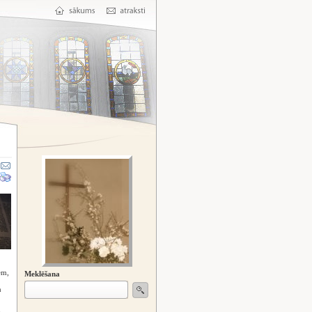
em,
Meklēšana
n