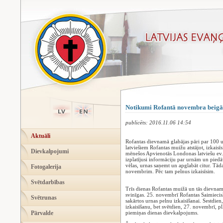
Notikumi Rofantā novembra beigā
publicēts: 2016.11.06 14:54
Aktuāli
Rofantas dievnamā glabājas pāri par 100 u
latviešiem Rofantas muižu atstājot, izkais
Dievkalpojumi
mēnešos Apvienotās Londonas latviešu ev. 
izplatījusi informāciju par urnām un piedā
vēlas, urnas saņemt un apglabāt citur. Tāda
Fotogalerija
novembrim. Pēc tam pelnus izkaisīsim.
Svētdarbības
Trīs dienas Rofantas muižā un tās dievnam
svinīgas. 25. novembrī Rofantas Saimiecisk
Svētrunas
sakārtos urnas pelnu izkaisīšanai. Sestdien
izkaisīšanu, bet svētdien, 27. novembrī, p
Pārvalde
piemiņas dienas dievkalpojums.