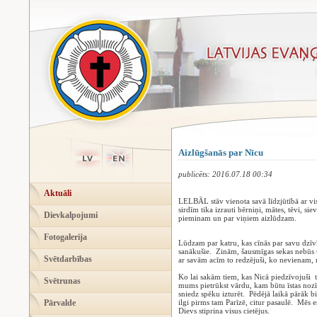
Aizlūgšanās par Nīcu
publicēts: 2016.07.18 00:34
Aktuāli
LELBĀL stāv vienota savā līdzjūtībā ar v
sirdīm tika izrauti bērniņi, mātes, tēvi, sie
Dievkalpojumi
pieminam un par viņiem aizlūdzam.
Fotogalerija
Lūdzam par katru, kas cīnās par savu dzīv
sanākušie. Zinām, šausmīgas sekas nebūs t
Svētdarbības
ar savām acīm to redzējuši, ko nevienam,
Ko lai sakām tiem, kas Nicā piedzīvojuši 
Svētrunas
mums pietrūkst vārdu, kam būtu īstas nozī
sniedz spēku izturēt. Pēdējā laikā pārāk b
Pārvalde
ilgi pirms tam Parīzē, citur pasaulē. Mēs e
Dievs stiprina visus cietējus.