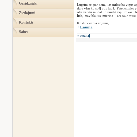
Garīdznieki
Lūgsim arī par tiem, kas mīlestībā viņus ap
dara visu ko spēj otra labā. Pateiksimies 
otrs varētu raudāt un raudāt viņu rokās. K
Ziedojumi
līdz, stāv blakus, mierina - arī caur mūs
Kontakti
Kristū vienota ar jums,
+ Lauma
Saites
« atpakaļ