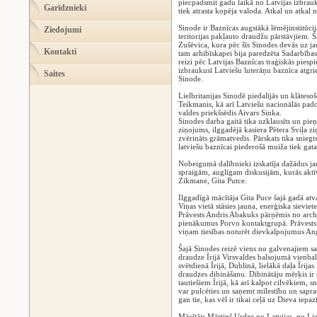
piecpadsmit gadu laikā no Latvijas izbrauku
Garīdznieki
tiek atrasta kopēja valoda. Atkal un atkal 
Sinode ir Baznīcas augstākā lēmējinstitūcija
Ziedojumi
teritorijas pakļauto draudžu pārstāvjiem.
Zušēvica, kura pēc šīs Sinodes devās uz ja
Kontakti
tam arhibīskapei bija paredzēta Sadarbīb
reizi pēc Latvijas Baznīcas traģiskās piesp
izbraukusī Latviešu luterāņu baznīca atgr
Saites
Sinode.
Lielbritanijas Sinodē piedalījās un klāteso
Teikmanis, kā arī Latviešu nacionālās pad
valdes priekšsēdis Aivars Sinka.
Sinodes darba gaitā tika uzklausīts un pi
ziņojums, ilggadējā kasiera Pētera Sviļa zi
zvērināts grāmatvedis. Pārskats tika sniegt
latviešu baznīcai piederošā muiža tiek gat
Nobeigumā dalībnieki izskatīja dažādus ja
spraigām, auglīgam diskusijām, kurās aktī
Zikmane, Gita Putce.
Ilggadīgā mācītāja Gita Puce šajā gadā atv
Viņas vietā stāsies jauna, enerģiska sievi
Prāvests Andris Abakuks pārņēmis no arc
pienākumus Porvo kontaktgrupā. Prāvests A
viņam tiesības noturēt dievkalpojumus An
Šajā Sinodes reizē viens no galvenajiem s
draudze Īrijā Virsvaldes balsojumā vienba
svētdienā Īrijā, Dublinā, lielākā daļa Īrija
draudzes dibināšanu. Dibinātāju mērķis ir s
tautiešiem Īrijā, kā arī kalpot cilvēkiem, 
var pulcēties un saņemt mīlestību un sapratn
gan tie, kas vēl ir tikai ceļā uz Dieva iepaz
Mācītājs Mārtiņš Urdze no Latvijas, no Li