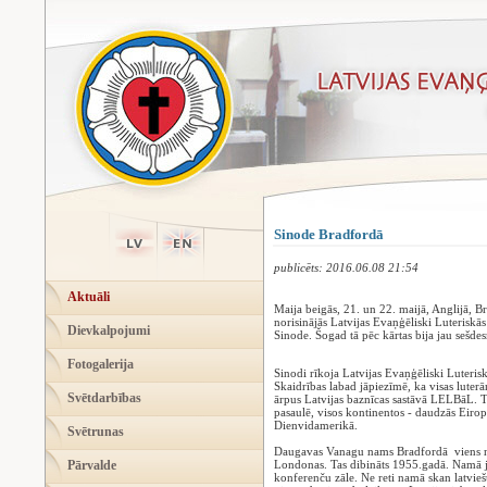
Sinode Bradfordā
publicēts: 2016.06.08 21:54
Aktuāli
Maija beigās, 21. un 22. maijā, Anglijā,
norisinājās Latvijas Evaņģēliski Luteriskās
Dievkalpojumi
Sinode. Šogad tā pēc kārtas bija jau sešdesm
Fotogalerija
Sinodi rīkoja Latvijas Evaņģēliski Luterisk
Skaidrības labad jāpiezīmē, ka visas luterāņ
Svētdarbības
ārpus Latvijas baznīcas sastāvā LELBāL. Tās
pasaulē, visos kontinentos - daudzās Eiropa
Dienvidamerikā.
Svētrunas
Daugavas Vanagu nams Bradfordā viens no 
Pārvalde
Londonas. Tas dibināts 1955.gadā. Namā jopr
konferenču zāle. Ne reti namā skan latvie