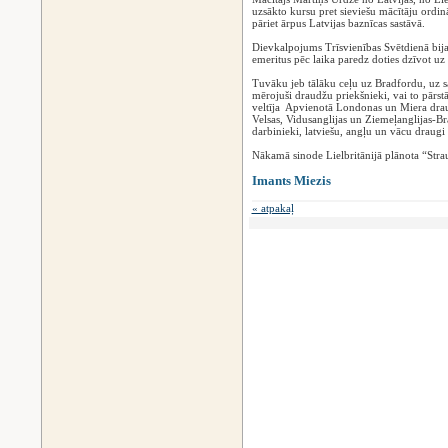
uzsākto kursu pret sieviešu mācītāju ordinā
pāriet ārpus Latvijas baznīcas sastāvā.
Dievkalpojums Trīsvienības Svētdienā bija
emeritus pēc laika paredz doties dzīvot uz 
Tuvāku jeb tālāku ceļu uz Bradfordu, uz sa
mērojuši draudžu priekšnieki, vai to pārstā
veltīja Apvienotā Londonas un Miera drau
Velsas, Vidusanglijas un Ziemeļanglijas-Bra
darbinieki, latviešu, angļu un vācu draugi n
Nākamā sinode Lielbritānijā plānota “Str
Imants Miezis
« atpakaļ