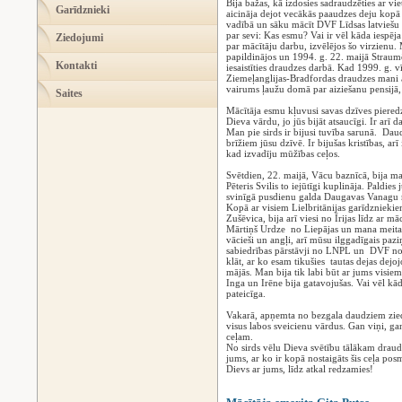
Bija bažas, kā izdosies sadraudzēties ar vie
Garīdznieki
aicināja dejot vecākās paaudzes deju kopā 
vadībā un sāku mācīt DVF Līdsas latviešu
par sevi: Kas esmu? Vai ir vēl kāda iespēja
Ziedojumi
par mācītāju darbu, izvēlējos šo virzienu.
papildinājos un 1994. g. 22. maijā Straum
Kontakti
iesaistīties draudzes darbā. Kad 1999. g. v
Ziemeļanglijas-Bradfordas draudzes mani a
vairums ļaužu domā par aiziešanu pensijā, 
Saites
Mācītāja esmu kļuvusi savas dzīves pieredzes
Dieva vārdu, jo jūs bijāt atsaucīgi. Ir arī
Man pie sirds ir bijusi tuvība sarunā. Dau
brīžiem jūsu dzīvē. Ir bijušas kristības, ar
kad izvadīju mūžības ceļos.
Svētdien, 22. maijā, Vācu baznīcā, bija m
Pēteris Svilis to iejūtīgi kuplināja. Paldie
svinīgā pusdienu galda Daugavas Vanagu
Kopā ar visiem Lielbritānijas garīdznieki
Zušēvica, bija arī viesi no Īrijas līdz ar 
Mārtiņš Urdze no Liepājas un mana meita T
vācieši un angļi, arī mūsu ilggadīgais paz
sabiedrības pārstāvji no LNPL un DVF nod
klāt, ar ko esam tikušies tautas dejas dejo
mājās. Man bija tik labi būt ar jums visie
Inga un Irēne bija gatavojušas. Vai vēl kādr
pateicīga.
Vakarā, apņemta no bezgala daudziem zied
visus labos sveicienu vārdus. Gan viņi, ga
ceļam.
No sirds vēlu Dieva svētību tālākam drau
jums, ar ko ir kopā nostaigāts šis ceļa pos
Dievs ar jums, līdz atkal redzamies!