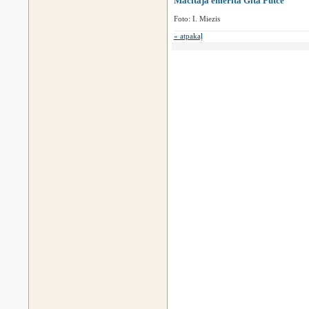
Mācītāja emerita Gita Putce
Foto: I. Miezis
« atpakaļ