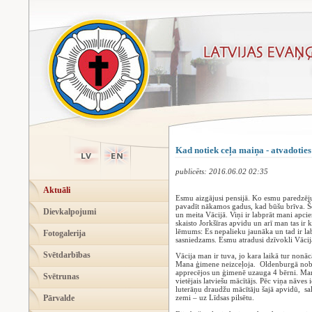
Kad notiek ceļa maiņa - atvadoties
publicēts: 2016.06.02 02:35
Aktuāli
Esmu aizgājusi pensijā. Ko esmu paredzēj
pavadīt nākamos gadus, kad būšu brīva. Še
Dievkalpojumi
un meita Vācijā. Viņi ir labprāt mani apcie
skaisto Jorkšīras apvidu un arī man tas ir k
lēmums: Es nepalieku jaunāka un tad ir labi
Fotogalerija
sasniedzams. Esmu atradusi dzīvokli Vācij
Svētdarbības
Vācija man ir tuva, jo kara laikā tur nonāc
Mana ģimene neizceļoja. Oldenburgā nobei
apprecējos un ģimenē uzauga 4 bērni. Mans
Svētrunas
vietējais latviešu mācītājs. Pēc viņa nāves
luterāņu draudžu mācītāju šajā apvidū, sal
Pārvalde
zemi – uz Līdsas pilsētu.