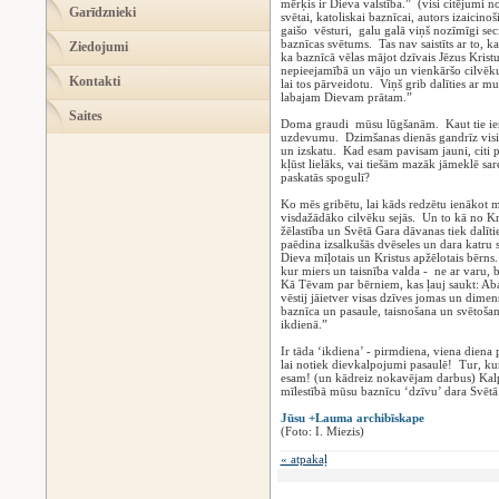
mērķis ir Dieva valstība.” (visi citējumi n
Garīdznieki
svētai, katoliskai baznīcai, autors izaicino
gaišo vēsturi, galu galā viņš nozīmīgi sec
baznīcas svētums. Tas nav saistīts ar to, ka 
Ziedojumi
ka baznīcā vēlas mājot dzīvais Jēzus Kris
nepieejamībā un vājo un vienkāršo cilvēku 
Kontakti
lai tos pārveidotu. Viņš grib dalīties ar m
labajam Dievam prātam.”
Saites
Doma graudi mūsu lūgšanām. Kaut tie iero
uzdevumu. Dzimšanas dienās gandrīz visi 
un izskatu. Kad esam pavisam jauni, citi pa
kļūst lielāks, vai tiešām mazāk jāmeklē 
paskatās spogulī?
Ko mēs gribētu, lai kāds redzētu ienākot 
visdažādāko cilvēku sejās. Un to kā no Kri
žēlastība un Svētā Gara dāvanas tiek dalī
paēdina izsalkušās dvēseles un dara katru s
Dieva mīļotais un Kristus apžēlotais bērns.
kur miers un taisnība valda - ne ar varu, b
Kā Tēvam par bērniem, kas ļauj saukt: Aba
vēstij jāietver visas dzīves jomas un dimen
baznīca un pasaule, taisnošana un svētoša
ikdienā.”
Ir tāda ‘ikdiena’ - pirmdiena, viena diena 
lai notiek dievkalpojumi pasaulē! Tur, ku
esam! (un kādreiz nokavējam darbus) Kal
mīlestībā mūsu baznīcu ‘dzīvu’ dara Svē
Jūsu +Lauma archibīskape
(Foto: I. Miezis)
« atpakaļ