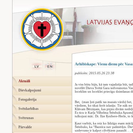
Arhibīskape: Vienu dienu pēc Vas
publicēts: 2015.05.26 23:38
Aktuāli
Ja viss būtu bijis, kā tam vajadzēja būt, ta
novēlēt Dieva Svētā Gara iedvesmotus Vas
Dievkalpojumi
loceklim un loceklei priecīgu dzimšanas di
Fotogalerija
Bet, (man ļoti patīk tas mazais vārds) bet, 
vārdiem, ko tikai šorīt izlasīju. Tie nāk n
Svētdarbības
Klāvam Bērziņam, kas pirms divām nedeļ
Es ticu ir Karļa Vilhelma Štēnbuka Apustu
tulkojusi māc. Dr. Ilze Ķezbere-Herle, to š
Svētrunas
Kaut varbūt, ka reiz ko līdzīgu esam mācījuš
Pārvalde
Štēnbuks, ka “Baznīca nav pašmērķis. Diev
uzdevums ir kalpot cilvēkiem pasaulē. . .