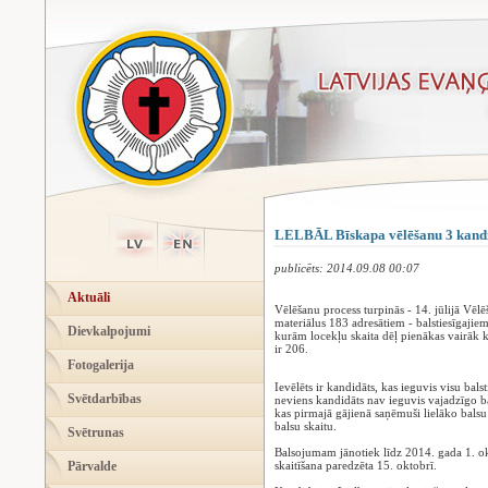
LELBĀL Bīskapa vēlēšanu 3 kandi
publicēts: 2014.09.08 00:07
Aktuāli
Vēlēšanu process turpinās - 14. jūlijā Vēlē
materiālus 183 adresātiem - balstiesīgajiem
Dievkalpojumi
kurām locekļu skaita dēļ pienākas vairāk kā
ir 206.
Fotogalerija
Ievēlēts ir kandidāts, kas ieguvis visu bal
Svētdarbības
neviens kandidāts nav ieguvis vajadzīgo ba
kas pirmajā gājienā saņēmuši lielāko balsu 
balsu skaitu.
Svētrunas
Balsojumam jānotiek līdz 2014. gada 1. okt
Pārvalde
skaitīšana paredzēta 15. oktobrī.