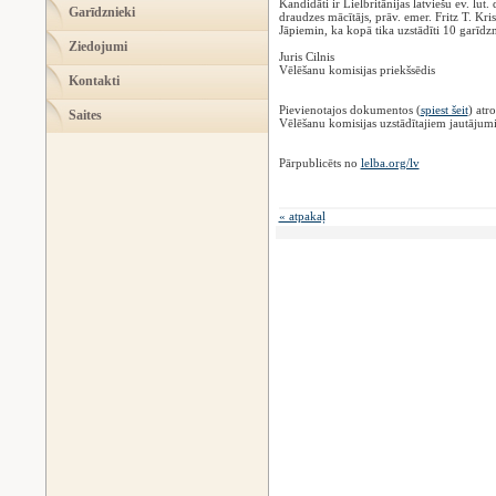
Kandidāti ir Lielbritānijas latviešu ev. lu
Garīdznieki
draudzes mācītājs, prāv. emer. Fritz T. K
Jāpiemin, ka kopā tika uzstādīti 10 garīdzn
Ziedojumi
Juris Cilnis
Vēlēšanu komisijas priekšsēdis
Kontakti
‌Pievienotajos dokumentos (
spiest šeit
) atr
Saites
Vēlēšanu komisijas uzstādītajiem jautājum
Pārpublicēts no
lelba.org/lv
« atpakaļ