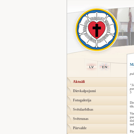
Mā
pu
Aktuāli
“Jo
pat
Dievkalpojumi
5
Fotogalerija
Div
tik
Svētdarbības
Vie
pie
Svētrunas
dzī
tad
Pārvalde
Pāv