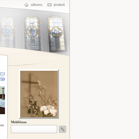
Meklēšana
mēs