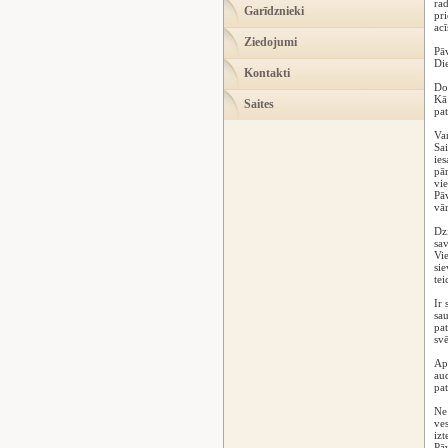
rad
Garīdznieki
pri
acī
Ziedojumi
Pāv
Die
Kontakti
Dom
Kā 
Saites
pat
Var
Sai
ies
pār
vie
Pāv
vār
Dz
sav
Vie
sie
tei
Ir 
sau
pat
svē
Apz
aud
pat
Ne 
ve
izt
Pāv