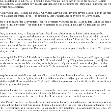
usies šķelšanās. Ir ēdiens, jā - bet tad ir apgalvojums - nē, to nevar ēst, jo tas neatbilst kādiem
ekšrakstiem. tas kristietim nav atļauts. Arī viens un otrs paradums esot atmetams - pat precēties vi
s vairs nebija pareizi.
ilam viss ir labs, kas nāk no Dieva. Un viņam Dievs ir visu dāvanu devējs. Svarīgi gan ir, kā mē
va dāvanas saņemam, proti - ar pateicību. Viss ir saņemams kā svētība no Dieva rokas.
ājot par mūsu Pļaujas svētkiem, šodien domājam vispirms par to, kas ir audzis laukos un dārzo
mēs to visu uzņemam? Vai esam par to patiešām tā īsti godīgi pateicīgi? Vai izsakām ari savu
eicību?
būt, ka mums iet tā, kā kādam puikam: Bija klases izbraukums uz kādu lauku saimniecību.
mnieks rādīja, kā govis tiek slauktas ar slaucamām mašīnām. Puikam tas likās atbaidoši un viņš
aucās: “Es gan esmu priecīgs, ka mana māte pērk pienu veikalā.” Saite ar dabu, ar lauku dzīvi ir
trūkusi. Tur vairs nav pateicībai vieta. Vai mēs lielie vēl apzināmies maizes vērtību, jo tā mums ir
nmēr pieejama? Bet ne visur pasaulē tā ir.
ils mūs mudina uz pateicību. Bet ne tikai uz pateicības sajūtu, par pateicību ir jārunā. Tā ir jāizsa
dos, ar balsi.
iesmu spēlē ANATEVKA Ir kāda jauka saruna laulāta pāra starpā - Sieva, pusmūža gados, jautā
am vīram: “Saki, vai tu mani vēl mīli?” Un viņš atbild: “Kopš 22 gadiem mēs esam precējušies.
nmēr esmu centies tev būt labs vīrs, esmu bijis tev uzticīgs un nekad neesmu skatījies uz citām
vietēm. Un tu vēl jautā, vai es tevi vēl mīlu?” Uz to sieva atbild: “Bet tu man to sen vairs neesi
cis.”
starpība - sajust pateicību vai arī pateicību izteikt. Un man liekas, ka mūsu Dievs, ko mēs taču
cam par savu Tēvu, arī gaida, ka laiku pa laikam ar Viņu runājam par šo pateicību. Šī izteiktā
eicība sagādā Dievam prieku, un Viņš piešķir dāvanām pareizo izteiksmi - tā, lai tās mums būtu p
tību, ar prieku lietojamas.
inoties, ka viss, kas mums ir dots, ari pļaujas devums, nav radies tikai no mūsu varēšanas, bet ir
zis ar Dieva žēlastību, tad tas iegūst daudz lielāku vērtību. Pāvils tad varbūt teiktu: “Lūgšanā izte
eicībā mēs apzināmies tās īsti cienīt, to, ko Dievs mums ir devis un dod arvien vēl.”
tikai Pļaujas svētkos, bet katrā dienā, neaizmirsīsim, ka visas labās dāvanas - arī mūsu varēšana u
selība nāk no Dieva gādīgām rokām. Cerams, ka mums būs ikdienā arī laiks savu pateicību Diev
eikt. Atcerēsimies, ka nekas no visa, ko Viņš radījis, nav atmetams, ja to saņemam ar pateicību. U
ils uzsver: “Jo svētumu tam piešķir Dieva vārds un lūgšana.”