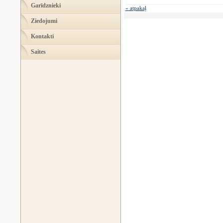
Garīdznieki
« atpakaļ
Ziedojumi
Kontakti
Saites