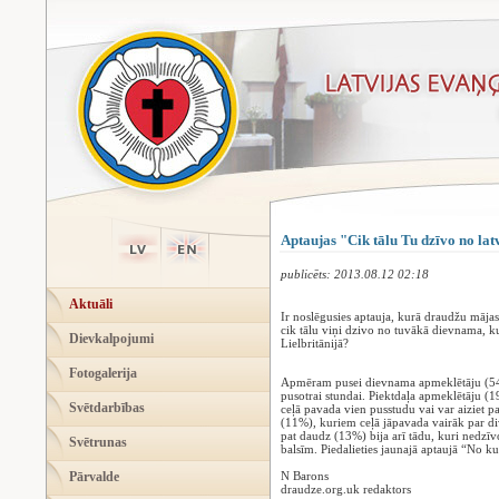
Aptaujas "Cik tālu Tu dzīvo no lat
publicēts: 2013.08.12 02:18
Aktuāli
Ir noslēgusies aptauja, kurā draudžu māja
cik tālu viņi dzivo no tuvākā dievnama, k
Dievkalpojumi
Lielbritānijā?
Fotogalerija
Apmēram pusei dievnama apmeklētāju (54%
pusotrai stundai. Piektdaļa apmeklētāju (19
Svētdarbības
ceļā pavada vien pusstudu vai var aiziet pa
(11%), kuriem ceļā jāpavada vairāk par di
pat daudz (13%) bija arī tādu, kuri nedzīv
Svētrunas
balsīm. Piedalieties jaunajā aptaujā “No kur
Pārvalde
N Barons
draudze.org.uk redaktors