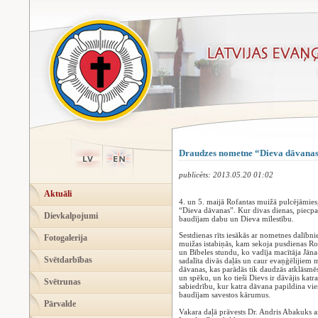
Draudzes nometne “Dieva dāvanas
publicēts: 2013.05.20 01:02
Aktuāli
4. un 5. maijā Rofantas muižā pulcējāmies
“Dieva dāvanas”. Kur divas dienas, piecp
Dievkalpojumi
baudījam dabu un Dieva mīlestību.
Sestdienas rīts iesākās ar nometnes dalībn
Fotogalerija
muižas istabiņās, kam sekoja pusdienas Ro
un Bībeles stundu, ko vadīja macītāja Jān
Svētdarbības
sadalīta divās daļās un caur evaņģēlijiem 
dāvanas, kas parādās tik daudzās atklāsm
un spēku, un ko tieši Dievs ir dāvājis ka
Svētrunas
sabiedrību, kur katra dāvana papildina vie
baudījam savestos kārumus.
Pārvalde
Vakara daļā prāvests Dr. Andris Abakuks a