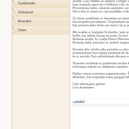
Izraēlā. Caur bildēm un stāstiem varējām 
Garīdznieki
kaut nedaudz sajust savu klātbūtni vidē, k
Prezentācijas laikā, vakaram satumstot, aiz
Dievs bija ar mums un viņs parādījās visska
Ziedojumi
Šo dienu noslēdzām ar dziesmām no baznī
Kontakti
klavierspēles pavadījumā. Turpinādami saru
bija pienācis laiks doties pie miera, lai ar
Saites
Rīts iesākās ar kopīgām brokastīm, kam s
brīdis, kas attīrīja domas un prātu, lai sev
Rofantas muižu, ko vadīja Pēteris Pēterson
Rofantas dabā, priecinot ar ziedošo magnol
Pavisam drīz cilvēki sāka pulcēties uz d
nometniekiem bija iespēja pārdomāt šīs ska
ka to pierāda Viņa nebeidzamās dāvanas un
Nometne noslēdzās ar pusdienām muižas ka
kulinārijas mākslu un dalījāmies iespaidos 
Paldies visiem nometnes organizatoriem. 
atklāsmes, kas turpinājās mūsu garīgajā 
Līdz nākamajam gadam!
Līva Aumeistere
« atpakaļ