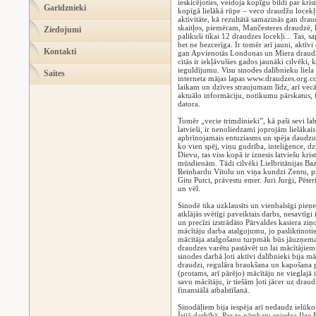
ieskicējoties, veidoja kopīgu bildi par kris
Garīdznieki
kopīgā lielākā rūpe – veco draudžu locekļ
aktivitāte, kā rezultātā samazinās gan drau
skaitļos, piemēram, Mančesteres draudzē, k
Ziedojumi
palikuši tikai 12 draudzes locekļi... Tas, sa
bet ne bezcerīga. Ir tomēr arī jauni, aktīvi
Kontakti
gan Apvienotās Londonas un Miera draudzē
citās ir iekļāvušies gados jaunāki cilvēki, 
ieguldījumu. Visu sinodes dalībnieku liela a
Saites
interneta mājas lapas www.draudzes.org.
laikam un dzīves straujumam līdz, arī vecā
aktuālo informāciju, notikumu pārskatus, f
datora.
Tomēr „vecie trimdinieki”, kā paši sevi lab
latvieši, ir nenoliedzami joprojām lielākai
apbrīnojamais entuziasms un spēja daudzu 
ko vien spēj, viņu gudrība, inteliģence, dz
Dievu, tas viss kopā ir iznesis latviešu kri
mūsdienām. Tādi cilvēki Lielbritānijas Bazn
Reinhardu Vītolu un viņa kundzi Zentu, p
Gitu Putci, prāvestu emer. Juri Jurģi, Pēter
un vēl.
Sinodē tika uzklausīts un vienbalsīgi pie
atklājās svētīgi paveiktais darbs, nesavtīgi
un precīzi izstrādāto Pārvaldes kasiera ziņ
mācītāju darba atalgojumu, jo pasliktinoties
mācītāja atalgošanu turpmāk būs jāuzņemas
draudzes varētu pastāvēt un lai mācītājiem 
sinodes darbā ļoti aktīvi dalībnieki bija 
draudzi, regulāra braukšana un kapošana plašā
(protams, arī pārējo) mācītāju ne vieglajā 
savu mācītāju, ir tiešām ļoti jācer uz drau
finansiālā atbalstīšanā.
Sinodāļiem bija iespēja arī nedaudz ielūk
Īrijā darbībā. Par to pārskatu sniedza Ilze