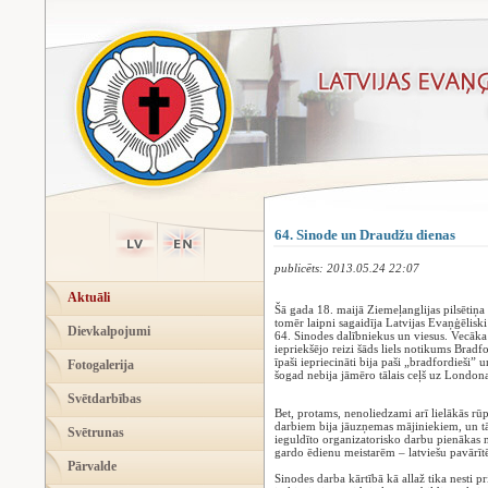
64. Sinode un Draudžu dienas
publicēts: 2013.05.24 22:07
Aktuāli
Šā gada 18. maijā Ziemeļanglijas pilsētiņa 
tomēr laipni sagaidīja Latvijas Evaņģēliski
Dievkalpojumi
64. Sinodes dalībniekus un viesus. Vecāka 
iepriekšējo reizi šāds liels notikums Bradfo
īpaši iepriecināti bija paši „bradfordieši”
Fotogalerija
šogad nebija jāmēro tālais ceļš uz Londona
Svētdarbības
Bet, protams, nenoliedzami arī lielākās rū
darbiem bija jāuzņemas mājiniekiem, un tād
Svētrunas
ieguldīto organizatorisko darbu pienākas mā
gardo ēdienu meistarēm – latviešu pavār
Pārvalde
Sinodes darba kārtībā kā allaž tika nesti p