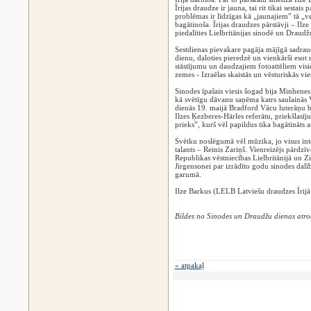
Īrijas draudze ir jauna, tai rit tikai sestais
problēmas ir līdzīgas kā „jaunajiem” tā „v
bagātinoša. Īrijas draudzes pārstāvji – Il
piedalīties Lielbritānijas sinodē un Draud
Sestdienas pievakare pagāja mājīgā sadra
dienu, daloties pieredzē un vienkārši esot
stāstījumu un daudzajiem fotoattēliem visi
zemes - Izraēlas skaistās un vēsturiskās vie
Sinodes īpašais viesis šogad bija Minhenes
kā svētīgu dāvanu saņēma katrs saulainās
dienās 19. maijā Bradford Vācu luterāņu b
Ilzes Ķezberes-Härles referātu, priekšlas
prieks”, kurš vēl papildus tika bagātināts a
Svētku noslēgumā vēl mūzika, jo visus inter
talants – Reinis Zariņš. Vienreizējs pārdzī
Republikas vēstniecības Lielbritānijā un Zi
Jirgensonei par izrādīto godu sinodes dalīb
garumā.
Ilze Barkus (LELB Latviešu draudzes Īrijā
Bildes no Sinodes un Draudžu dienas atr
« atpakaļ